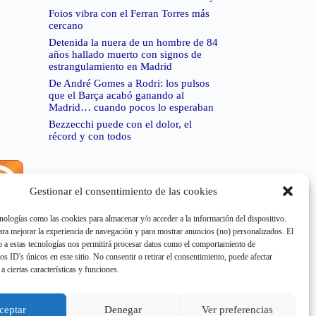
Foios vibra con el Ferran Torres más
cercano
Detenida la nuera de un hombre de 84
años hallado muerto con signos de
estrangulamiento en Madrid
De André Gomes a Rodri: los pulsos
que el Barça acabó ganando al
Madrid… cuando pocos lo esperaban
Bezzecchi puede con el dolor, el
récord y con todos
Gestionar el consentimiento de las cookies
rror de RSS:
Retrieved unsupported status code
404"
nologías como las cookies para almacenar y/o acceder a la información del dispositivo.
a mejorar la experiencia de navegación y para mostrar anuncios (no) personalizados. El
 a estas tecnologías nos permitirá procesar datos como el comportamiento de
os ID's únicos en este sitio. No consentir o retirar el consentimiento, puede afectar
a ciertas características y funciones.
rror de RSS:
Retrieved unsupported status code
404"
ceptar
Denegar
Ver preferencias