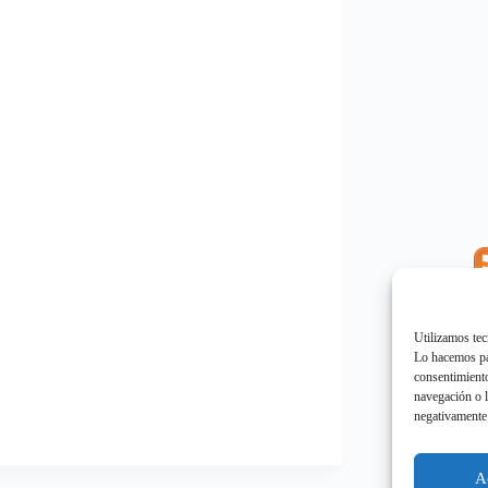
E
"
Utilizamos tec
Lo hacemos par
consentimiento
navegación o l
negativamente 
E
"
A