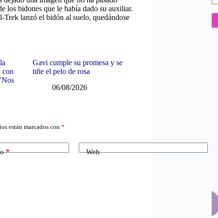
 los bidones que le había dado su auxiliar.
dl-Trek lanzó el bidón al suelo, quedándose
la
Gavi cumple su promesa y se
a con
tiñe el pelo de rosa
 "Nos
06/08/2026
ios están marcados con
*
co
*
Web