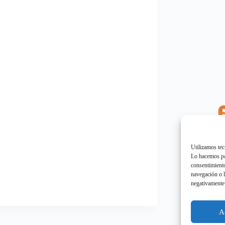
E
"
Utilizamos tec
Lo hacemos par
consentimiento
navegación o l
negativamente 
E
"
A