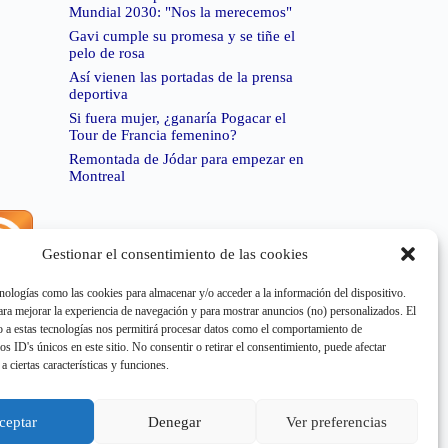
Mundial 2030: "Nos la merecemos"
Gavi cumple su promesa y se tiñe el
pelo de rosa
Así vienen las portadas de la prensa
deportiva
Si fuera mujer, ¿ganaría Pogacar el
Tour de Francia femenino?
Remontada de Jódar para empezar en
Montreal
Gestionar el consentimiento de las cookies
rror de RSS:
Retrieved unsupported status code
404"
nologías como las cookies para almacenar y/o acceder a la información del dispositivo.
a mejorar la experiencia de navegación y para mostrar anuncios (no) personalizados. El
 a estas tecnologías nos permitirá procesar datos como el comportamiento de
os ID's únicos en este sitio. No consentir o retirar el consentimiento, puede afectar
a ciertas características y funciones.
rror de RSS:
Retrieved unsupported status code
404"
ceptar
Denegar
Ver preferencias