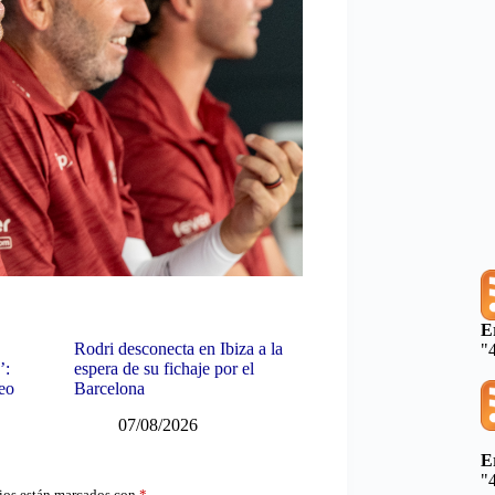
E
Rodri desconecta en Ibiza a la
"
’:
espera de su fichaje por el
neo
Barcelona
07/08/2026
E
"
ios están marcados con
*