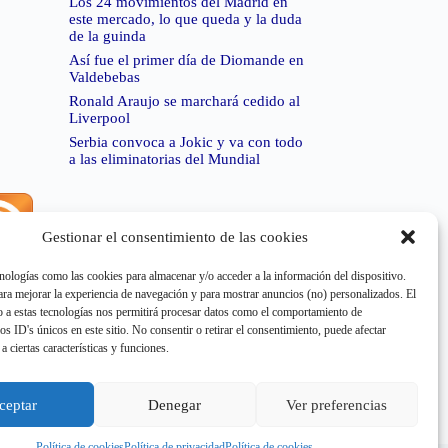
Los 24 movimientos del Madrid en
este mercado, lo que queda y la duda
de la guinda
Así fue el primer día de Diomande en
Valdebebas
Ronald Araujo se marchará cedido al
Liverpool
Serbia convoca a Jokic y va con todo
a las eliminatorias del Mundial
Gestionar el consentimiento de las cookies
rror de RSS:
Retrieved unsupported status code
404"
nologías como las cookies para almacenar y/o acceder a la información del dispositivo.
a mejorar la experiencia de navegación y para mostrar anuncios (no) personalizados. El
 a estas tecnologías nos permitirá procesar datos como el comportamiento de
os ID's únicos en este sitio. No consentir o retirar el consentimiento, puede afectar
a ciertas características y funciones.
rror de RSS:
Retrieved unsupported status code
404"
ceptar
Denegar
Ver preferencias
Política de cookies
Política de privacidad
Política de cookies