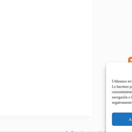
E
"
Utilizamos tec
Lo hacemos par
consentimiento
navegación o l
negativamente 
E
"
A