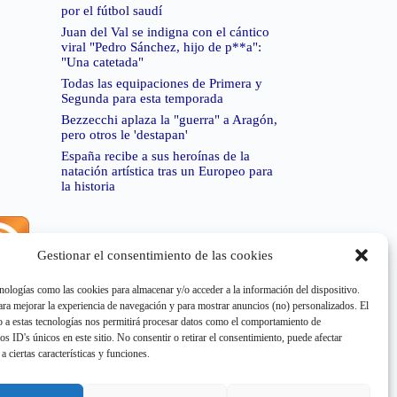
por el fútbol saudí
Juan del Val se indigna con el cántico
viral "Pedro Sánchez, hijo de p**a":
"Una catetada"
Todas las equipaciones de Primera y
Segunda para esta temporada
Bezzecchi aplaza la "guerra" a Aragón,
pero otros le 'destapan'
España recibe a sus heroínas de la
natación artística tras un Europeo para
la historia
Gestionar el consentimiento de las cookies
rror de RSS:
Retrieved unsupported status code
404"
nologías como las cookies para almacenar y/o acceder a la información del dispositivo.
a mejorar la experiencia de navegación y para mostrar anuncios (no) personalizados. El
 a estas tecnologías nos permitirá procesar datos como el comportamiento de
os ID's únicos en este sitio. No consentir o retirar el consentimiento, puede afectar
a ciertas características y funciones.
rror de RSS:
Retrieved unsupported status code
404"