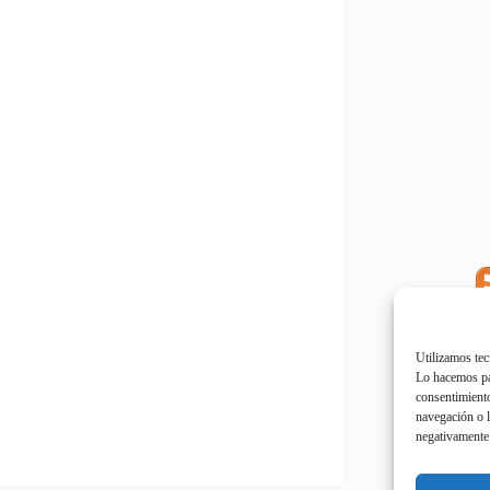
E
"
Utilizamos tec
Lo hacemos par
consentimiento
navegación o l
negativamente 
E
"