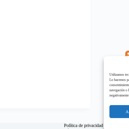
E
"
Utilizamos tec
Lo hacemos par
consentimiento
navegación o l
negativamente 
E
"
A
Política de privacidad
Política d