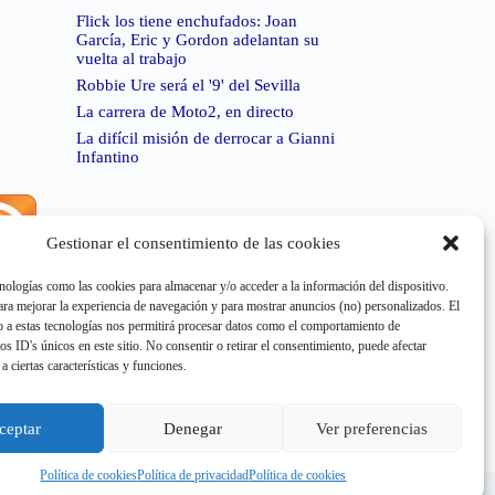
Flick los tiene enchufados: Joan
García, Eric y Gordon adelantan su
vuelta al trabajo
Robbie Ure será el '9' del Sevilla
La carrera de Moto2, en directo
La difícil misión de derrocar a Gianni
Infantino
Gestionar el consentimiento de las cookies
rror de RSS:
Retrieved unsupported status code
404"
nologías como las cookies para almacenar y/o acceder a la información del dispositivo.
a mejorar la experiencia de navegación y para mostrar anuncios (no) personalizados. El
 a estas tecnologías nos permitirá procesar datos como el comportamiento de
os ID's únicos en este sitio. No consentir o retirar el consentimiento, puede afectar
a ciertas características y funciones.
rror de RSS:
Retrieved unsupported status code
404"
ceptar
Denegar
Ver preferencias
Política de cookies
Política de privacidad
Política de cookies
e cookies
Aviso Legal