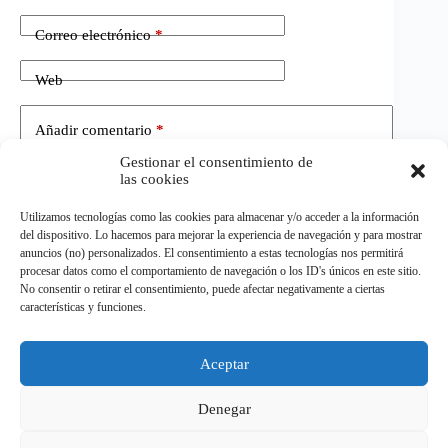
Correo electrónico
*
Web
Añadir comentario
*
Gestionar el consentimiento de
las cookies
Utilizamos tecnologías como las cookies para almacenar y/o acceder a la información
del dispositivo. Lo hacemos para mejorar la experiencia de navegación y para mostrar
anuncios (no) personalizados. El consentimiento a estas tecnologías nos permitirá
procesar datos como el comportamiento de navegación o los ID's únicos en este sitio.
No consentir o retirar el consentimiento, puede afectar negativamente a ciertas
Publicar el comentario
características y funciones.
Aceptar
©
ELDEPORTE.
Todos los derechos reservados.
Denegar