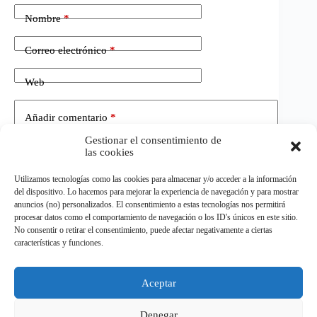
Nombre
*
Correo electrónico
*
Web
Añadir comentario
*
Gestionar el consentimiento de
las cookies
Utilizamos tecnologías como las cookies para almacenar y/o acceder a la información
del dispositivo. Lo hacemos para mejorar la experiencia de navegación y para mostrar
anuncios (no) personalizados. El consentimiento a estas tecnologías nos permitirá
procesar datos como el comportamiento de navegación o los ID's únicos en este sitio.
No consentir o retirar el consentimiento, puede afectar negativamente a ciertas
Publicar el comentario
características y funciones.
Aceptar
©
ELDEPORTE.
Todos los derechos reservados.
Denegar