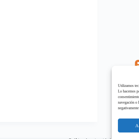
E
"
Utilizamos tec
Lo hacemos par
consentimiento
navegación o l
negativamente 
E
"
A