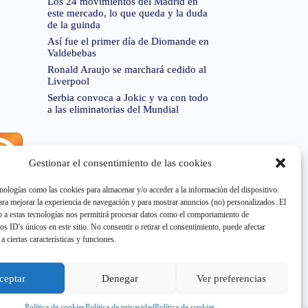
Los 24 movimientos del Madrid en
este mercado, lo que queda y la duda
de la guinda
Así fue el primer día de Diomande en
Valdebebas
Ronald Araujo se marchará cedido al
Liverpool
Serbia convoca a Jokic y va con todo
a las eliminatorias del Mundial
Gestionar el consentimiento de las cookies
rror de RSS:
Retrieved unsupported status code
404"
nologías como las cookies para almacenar y/o acceder a la información del dispositivo.
a mejorar la experiencia de navegación y para mostrar anuncios (no) personalizados. El
 a estas tecnologías nos permitirá procesar datos como el comportamiento de
os ID's únicos en este sitio. No consentir o retirar el consentimiento, puede afectar
a ciertas características y funciones.
rror de RSS:
Retrieved unsupported status code
404"
ceptar
Denegar
Ver preferencias
Política de cookies
Política de privacidad
Política de cookies