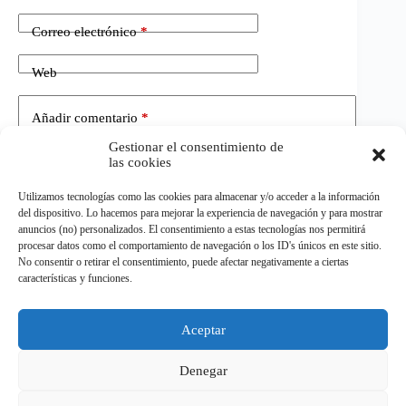
Correo electrónico
*
Web
Añadir comentario
*
Gestionar el consentimiento de
las cookies
Utilizamos tecnologías como las cookies para almacenar y/o acceder a la información
del dispositivo. Lo hacemos para mejorar la experiencia de navegación y para mostrar
anuncios (no) personalizados. El consentimiento a estas tecnologías nos permitirá
procesar datos como el comportamiento de navegación o los ID's únicos en este sitio.
No consentir o retirar el consentimiento, puede afectar negativamente a ciertas
Publicar el comentario
características y funciones.
Aceptar
©
ELDEPORTE.
Todos los derechos reservados.
Denegar