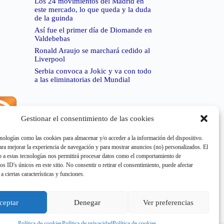
Los 24 movimientos del Madrid en
este mercado, lo que queda y la duda
de la guinda
Así fue el primer día de Diomande en
Valdebebas
Ronald Araujo se marchará cedido al
Liverpool
Serbia convoca a Jokic y va con todo
a las eliminatorias del Mundial
Gestionar el consentimiento de las cookies
rror de RSS:
Retrieved unsupported status code
404"
nologías como las cookies para almacenar y/o acceder a la información del dispositivo.
a mejorar la experiencia de navegación y para mostrar anuncios (no) personalizados. El
 a estas tecnologías nos permitirá procesar datos como el comportamiento de
os ID's únicos en este sitio. No consentir o retirar el consentimiento, puede afectar
a ciertas características y funciones.
rror de RSS:
Retrieved unsupported status code
404"
ceptar
Denegar
Ver preferencias
Política de cookies
Política de privacidad
Política de cookies