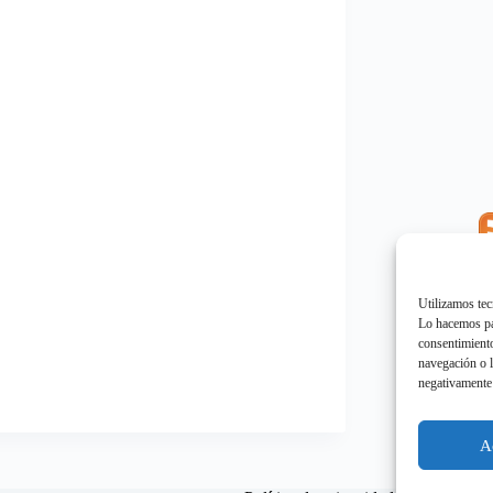
E
"
Utilizamos tec
Lo hacemos par
consentimiento
navegación o l
negativamente 
E
"
A