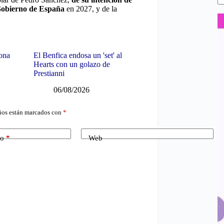
l Gobierno de España
en 2027, y de la
lona
El Benfica endosa un 'set' al
Hearts con un golazo de
Prestianni
06/08/2026
ios están marcados con
*
co
*
Web