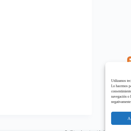
E
"
Utilizamos tec
Lo hacemos par
consentimiento
navegación o l
negativamente 
E
"
A