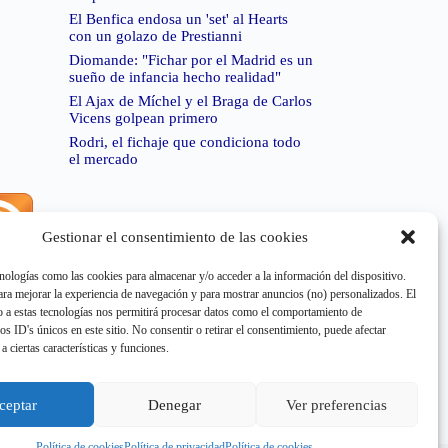
El Benfica endosa un 'set' al Hearts
con un golazo de Prestianni
Diomande: "Fichar por el Madrid es un
sueño de infancia hecho realidad"
El Ajax de Míchel y el Braga de Carlos
Vicens golpean primero
Rodri, el fichaje que condiciona todo
el mercado
Gestionar el consentimiento de las cookies
rror de RSS:
Retrieved unsupported status code
404"
nologías como las cookies para almacenar y/o acceder a la información del dispositivo.
a mejorar la experiencia de navegación y para mostrar anuncios (no) personalizados. El
 a estas tecnologías nos permitirá procesar datos como el comportamiento de
os ID's únicos en este sitio. No consentir o retirar el consentimiento, puede afectar
a ciertas características y funciones.
rror de RSS:
Retrieved unsupported status code
404"
ceptar
Denegar
Ver preferencias
Política de cookies
Política de privacidad
Política de cookies