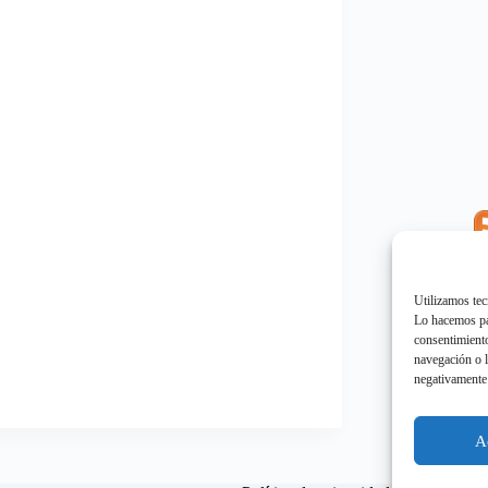
E
"
Utilizamos tec
Lo hacemos par
consentimiento
navegación o l
negativamente 
E
"
A