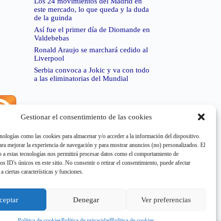
Los 24 movimientos del Madrid en
este mercado, lo que queda y la duda
de la guinda
Así fue el primer día de Diomande en
Valdebebas
Ronald Araujo se marchará cedido al
Liverpool
Serbia convoca a Jokic y va con todo
a las eliminatorias del Mundial
Gestionar el consentimiento de las cookies
rror de RSS:
Retrieved unsupported status code
404"
nologías como las cookies para almacenar y/o acceder a la información del dispositivo.
a mejorar la experiencia de navegación y para mostrar anuncios (no) personalizados. El
 a estas tecnologías nos permitirá procesar datos como el comportamiento de
os ID's únicos en este sitio. No consentir o retirar el consentimiento, puede afectar
a ciertas características y funciones.
rror de RSS:
Retrieved unsupported status code
404"
ceptar
Denegar
Ver preferencias
Política de cookies
Política de privacidad
Política de cookies