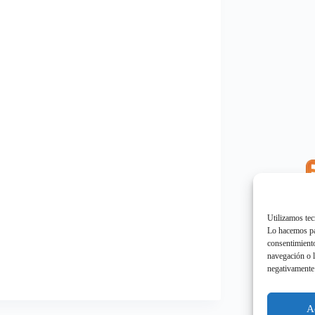
E
"
Utilizamos tec
Lo hacemos par
consentimiento
navegación o l
negativamente 
E
"
A