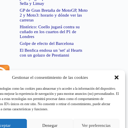
Sella y Limay
GP de Gran Bretaña de MotoGP, Moto
2 y Moto3: horario y dónde ver las
carreras
Histórico: Coello jugará contra su
cuñado en los cuartos del P1 de
Londres
Golpe de efecto del Barcelona
El Benfica endosa un 'set' al Hearts
con un golazo de Prestianni
Gestionar el consentimiento de las cookies
rror de RSS:
Retrieved unsupported status code
404"
nologías como las cookies para almacenar y/o acceder a la información del dispositivo.
a mejorar la experiencia de navegación y para mostrar anuncios (no) personalizados. El
 a estas tecnologías nos permitirá procesar datos como el comportamiento de
os ID's únicos en este sitio. No consentir o retirar el consentimiento, puede afectar
a ciertas características y funciones.
rror de RSS:
Retrieved unsupported status code
404"
ceptar
Denegar
Ver preferencias