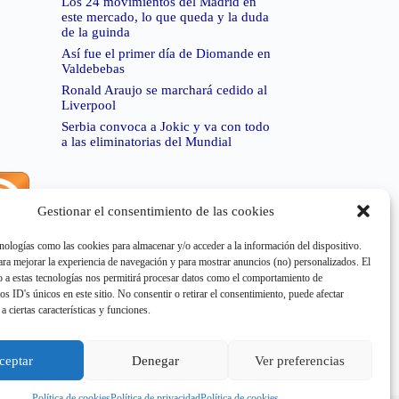
Los 24 movimientos del Madrid en
este mercado, lo que queda y la duda
de la guinda
Así fue el primer día de Diomande en
Valdebebas
Ronald Araujo se marchará cedido al
Liverpool
Serbia convoca a Jokic y va con todo
a las eliminatorias del Mundial
Gestionar el consentimiento de las cookies
rror de RSS:
Retrieved unsupported status code
404"
nologías como las cookies para almacenar y/o acceder a la información del dispositivo.
a mejorar la experiencia de navegación y para mostrar anuncios (no) personalizados. El
 a estas tecnologías nos permitirá procesar datos como el comportamiento de
os ID's únicos en este sitio. No consentir o retirar el consentimiento, puede afectar
a ciertas características y funciones.
rror de RSS:
Retrieved unsupported status code
404"
ceptar
Denegar
Ver preferencias
Política de cookies
Política de privacidad
Política de cookies