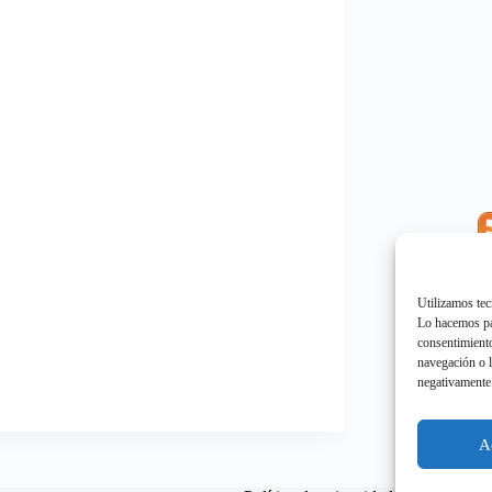
E
"
Utilizamos tec
Lo hacemos par
consentimiento
navegación o l
negativamente 
E
"
A