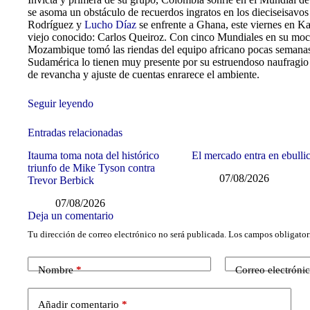
se asoma un obstáculo de recuerdos ingratos en los dieciseisavo
Rodríguez y
Lucho Díaz
se enfrente a Ghana, este viernes en Kan
viejo conocido: Carlos Queiroz. Con cinco Mundiales en su moch
Mozambique tomó las riendas del equipo africano pocas semanas 
Sudamérica lo tienen muy presente por su estruendoso naufragio a
de revancha y ajuste de cuentas enrarece el ambiente.
Seguir leyendo
Entradas relacionadas
Itauma toma nota del histórico
El mercado entra en ebulli
triunfo de Mike Tyson contra
07/08/2026
Trevor Berbick
07/08/2026
Deja un comentario
Tu dirección de correo electrónico no será publicada.
Los campos obligator
Nombre
*
Correo electróni
Añadir comentario
*