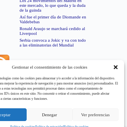
Los 24 movimientos del Madrid en
este mercado, lo que queda y la duda
de la guinda
Así fue el primer día de Diomande en
Valdebebas
Ronald Araujo se marchará cedido al
Liverpool
Serbia convoca a Jokic y va con todo
a las eliminatorias del Mundial
Gestionar el consentimiento de las cookies
rror de RSS:
Retrieved unsupported status code
404"
nologías como las cookies para almacenar y/o acceder a la información del dispositivo.
a mejorar la experiencia de navegación y para mostrar anuncios (no) personalizados. El
 a estas tecnologías nos permitirá procesar datos como el comportamiento de
os ID's únicos en este sitio. No consentir o retirar el consentimiento, puede afectar
a ciertas características y funciones.
rror de RSS:
Retrieved unsupported status code
404"
ceptar
Denegar
Ver preferencias
Política de cookies
Política de privacidad
Política de cookies