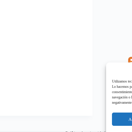
E
"
Utilizamos tec
Lo hacemos par
consentimiento
navegación o l
negativamente 
E
"
A