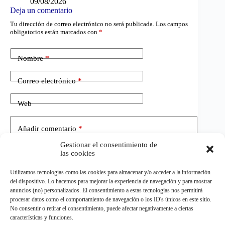
09/08/2026
Deja un comentario
Tu dirección de correo electrónico no será publicada.
Los campos
obligatorios están marcados con
*
Nombre
*
Correo electrónico
*
Web
Añadir comentario
*
Gestionar el consentimiento de
las cookies
Utilizamos tecnologías como las cookies para almacenar y/o acceder a la información
del dispositivo. Lo hacemos para mejorar la experiencia de navegación y para mostrar
anuncios (no) personalizados. El consentimiento a estas tecnologías nos permitirá
procesar datos como el comportamiento de navegación o los ID's únicos en este sitio.
No consentir o retirar el consentimiento, puede afectar negativamente a ciertas
Publicar el comentario
características y funciones.