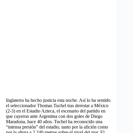
Inglaterra ha hecho justicia esta noche. Así lo ha sentido
el seleccionador Thomas Tuchel tras derrotar a México
(2-3) en el Estadio Azteca, el escenario del partido en
que cayeron ante Argentina con dos goles de Diego
Maradona, hace 40 años. Tuchel ha reconocido una
“intensa presión” del estadio, tanto por la afición como
por la altura a 2.240 metros sobre el nivel del mar. El