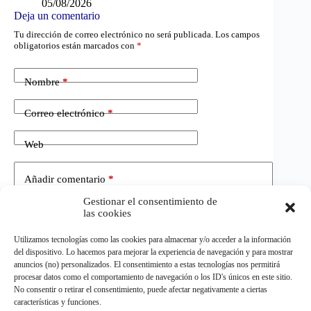
05/08/2026
Deja un comentario
Tu dirección de correo electrónico no será publicada.
Los campos
obligatorios están marcados con
*
Nombre
*
Correo electrónico
*
Web
Añadir comentario
*
Gestionar el consentimiento de
las cookies
Utilizamos tecnologías como las cookies para almacenar y/o acceder a la información
del dispositivo. Lo hacemos para mejorar la experiencia de navegación y para mostrar
anuncios (no) personalizados. El consentimiento a estas tecnologías nos permitirá
procesar datos como el comportamiento de navegación o los ID's únicos en este sitio.
No consentir o retirar el consentimiento, puede afectar negativamente a ciertas
Publicar el comentario
características y funciones.