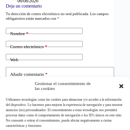
06/08/2026
Deja un comentario
Tu dirección de correo electrónico no será publicada.
Los campos
obligatorios están marcados con
*
Nombre
*
Correo electrónico
*
Web
Añadir comentario
*
Gestionar el consentimiento de
las cookies
Utilizamos tecnologías como las cookies para almacenar y/o acceder a la información
del dispositivo. Lo hacemos para mejorar la experiencia de navegación y para mostrar
anuncios (no) personalizados. El consentimiento a estas tecnologías nos permitirá
procesar datos como el comportamiento de navegación o los ID's únicos en este sitio.
No consentir o retirar el consentimiento, puede afectar negativamente a ciertas
Publicar el comentario
características y funciones.