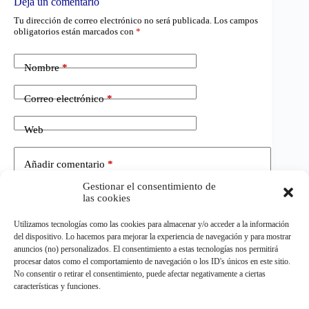
Deja un comentario
Tu dirección de correo electrónico no será publicada.
Los campos
obligatorios están marcados con
*
Nombre
*
Correo electrónico
*
Web
Añadir comentario
*
Gestionar el consentimiento de
las cookies
Utilizamos tecnologías como las cookies para almacenar y/o acceder a la información
del dispositivo. Lo hacemos para mejorar la experiencia de navegación y para mostrar
anuncios (no) personalizados. El consentimiento a estas tecnologías nos permitirá
procesar datos como el comportamiento de navegación o los ID's únicos en este sitio.
No consentir o retirar el consentimiento, puede afectar negativamente a ciertas
Publicar el comentario
características y funciones.