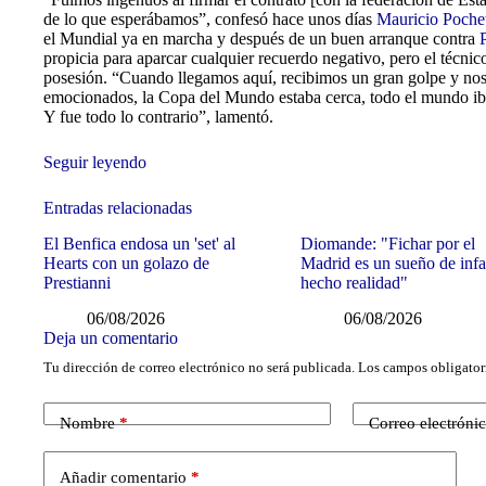
de lo que esperábamos”, confesó hace unos días
Mauricio Poche
el Mundial ya en marcha y después de un buen arranque contra
propicia para aparcar cualquier recuerdo negativo, pero el técnico
posesión. “Cuando llegamos aquí, recibimos un gran golpe y n
emocionados, la Copa del Mundo estaba cerca, todo el mundo iba a
Y fue todo lo contrario”, lamentó.
Seguir leyendo
Entradas relacionadas
El Benfica endosa un 'set' al
Diomande: "Fichar por el
Hearts con un golazo de
Madrid es un sueño de inf
Prestianni
hecho realidad"
06/08/2026
06/08/2026
Deja un comentario
Tu dirección de correo electrónico no será publicada.
Los campos obligator
Nombre
*
Correo electróni
Añadir comentario
*