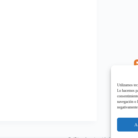
E
"
Utilizamos tec
Lo hacemos par
consentimiento
navegación o l
negativamente 
E
"
A