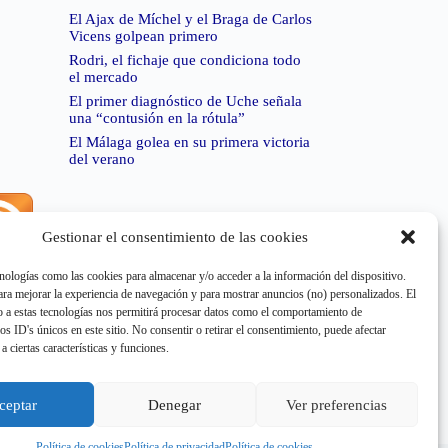
El Ajax de Míchel y el Braga de Carlos
Vicens golpean primero
Rodri, el fichaje que condiciona todo
el mercado
El primer diagnóstico de Uche señala
una “contusión en la rótula”
El Málaga golea en su primera victoria
del verano
Gestionar el consentimiento de las cookies
rror de RSS:
Retrieved unsupported status code
404"
nologías como las cookies para almacenar y/o acceder a la información del dispositivo.
a mejorar la experiencia de navegación y para mostrar anuncios (no) personalizados. El
 a estas tecnologías nos permitirá procesar datos como el comportamiento de
os ID's únicos en este sitio. No consentir o retirar el consentimiento, puede afectar
a ciertas características y funciones.
rror de RSS:
Retrieved unsupported status code
404"
ceptar
Denegar
Ver preferencias
Política de cookies
Política de privacidad
Política de cookies