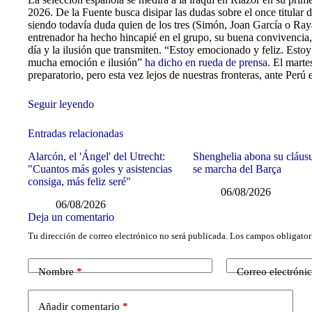
2026. De la Fuente busca disipar las dudas sobre el once titular 
siendo todavía duda quien de los tres (Simón, Joan García o Raya)
entrenador ha hecho hincapié en el grupo, su buena convivencia, 
día y la ilusión que transmiten. “Estoy emocionado y feliz. Esto
mucha emoción e ilusión”
ha dicho en rueda de prensa
. El marte
preparatorio, pero esta vez lejos de nuestras fronteras, ante Perú
Seguir leyendo
Entradas relacionadas
Alarcón, el 'Ángel' del Utrecht:
Shenghelia abona su cláus
"Cuantos más goles y asistencias
se marcha del Barça
consiga, más feliz seré"
06/08/2026
06/08/2026
Deja un comentario
Tu dirección de correo electrónico no será publicada.
Los campos obligator
Nombre
*
Correo electróni
Añadir comentario
*