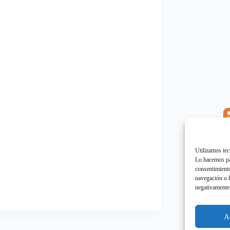
E
"
Utilizamos tec
Lo hacemos par
consentimiento
navegación o l
negativamente 
E
"
A