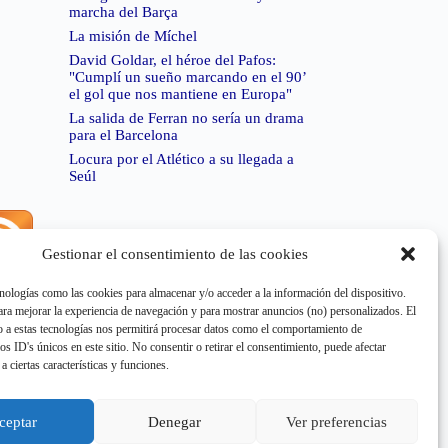
marcha del Barça
La misión de Míchel
David Goldar, el héroe del Pafos:
"Cumplí un sueño marcando en el 90’
el gol que nos mantiene en Europa"
La salida de Ferran no sería un drama
para el Barcelona
Locura por el Atlético a su llegada a
Seúl
Gestionar el consentimiento de las cookies
rror de RSS:
Retrieved unsupported status code
404"
nologías como las cookies para almacenar y/o acceder a la información del dispositivo.
a mejorar la experiencia de navegación y para mostrar anuncios (no) personalizados. El
 a estas tecnologías nos permitirá procesar datos como el comportamiento de
os ID's únicos en este sitio. No consentir o retirar el consentimiento, puede afectar
a ciertas características y funciones.
rror de RSS:
Retrieved unsupported status code
404"
ceptar
Denegar
Ver preferencias