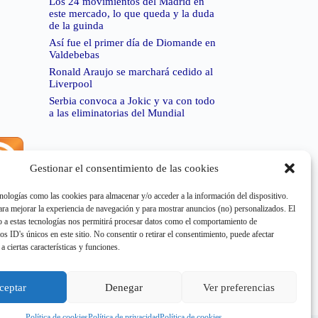
Los 24 movimientos del Madrid en
este mercado, lo que queda y la duda
de la guinda
Así fue el primer día de Diomande en
Valdebebas
Ronald Araujo se marchará cedido al
Liverpool
Serbia convoca a Jokic y va con todo
a las eliminatorias del Mundial
Gestionar el consentimiento de las cookies
rror de RSS:
Retrieved unsupported status code
404"
nologías como las cookies para almacenar y/o acceder a la información del dispositivo.
a mejorar la experiencia de navegación y para mostrar anuncios (no) personalizados. El
 a estas tecnologías nos permitirá procesar datos como el comportamiento de
os ID's únicos en este sitio. No consentir o retirar el consentimiento, puede afectar
a ciertas características y funciones.
rror de RSS:
Retrieved unsupported status code
404"
ceptar
Denegar
Ver preferencias
Política de cookies
Política de privacidad
Política de cookies