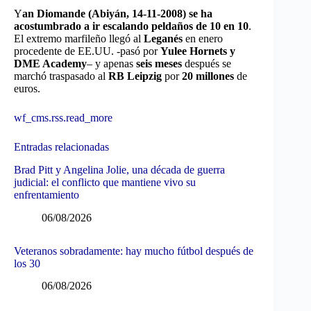
Y
an Diomande (Abiyán, 14-11-2008) se ha
acostumbrado a ir escalando peldaños de 10 en 10
.
El extremo marfileño llegó al
Leganés
en enero
procedente de EE.UU. -pasó por
Yulee Hornets y
DME Academy
– y apenas
seis meses
después se
marchó traspasado al
RB Leipzig
por
20 millones
de
euros.
wf_cms.rss.read_more
Entradas relacionadas
Brad Pitt y Angelina Jolie, una década de guerra
judicial: el conflicto que mantiene vivo su
enfrentamiento
06/08/2026
Veteranos sobradamente: hay mucho fútbol después de
los 30
06/08/2026