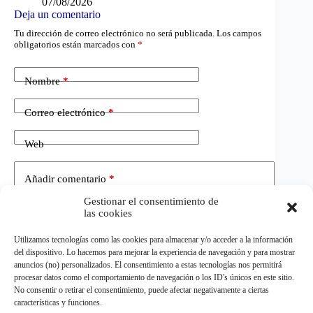
07/08/2026
Deja un comentario
Tu dirección de correo electrónico no será publicada.
Los campos
obligatorios están marcados con
*
Nombre
*
Correo electrónico
*
Web
Añadir comentario
*
Gestionar el consentimiento de
las cookies
Utilizamos tecnologías como las cookies para almacenar y/o acceder a la información
del dispositivo. Lo hacemos para mejorar la experiencia de navegación y para mostrar
anuncios (no) personalizados. El consentimiento a estas tecnologías nos permitirá
procesar datos como el comportamiento de navegación o los ID's únicos en este sitio.
No consentir o retirar el consentimiento, puede afectar negativamente a ciertas
Publicar el comentario
características y funciones.