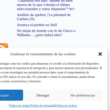
"Guardiola nos dijo: 'dadme un euro
menos de lo que cobraba el último
seleccionador y estoy dispuesto'"<br>
Análisis de ajedrez | La plenitud de
Carlsen (X)
Arranca el partido en Seúl
No dejan de insistir con lo de Checo a
Williams… ¿pero habrá sitio?
Gestionar el consentimiento de las cookies
rror de RSS:
Retrieved unsupported status code
404"
nologías como las cookies para almacenar y/o acceder a la información del dispositivo.
a mejorar la experiencia de navegación y para mostrar anuncios (no) personalizados. El
 a estas tecnologías nos permitirá procesar datos como el comportamiento de
os ID's únicos en este sitio. No consentir o retirar el consentimiento, puede afectar
a ciertas características y funciones.
rror de RSS:
Retrieved unsupported status code
404"
ceptar
Denegar
Ver preferencias
Política de cookies
Política de privacidad
Política de cookies
e cookies
Aviso Legal