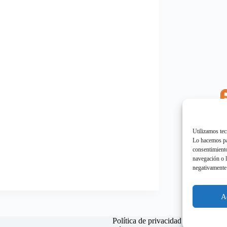
E
"
Utilizamos tec
Lo hacemos par
consentimiento
navegación o l
negativamente 
E
"
A
Política de privacidad
Política d