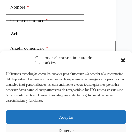
Nombre
*
Correo electrónico
*
Web
Añadir comentario
*
Gestionar el consentimiento de
las cookies
Utilizamos tecnologías como las cookies para almacenar y/o acceder a la información
del dispositivo. Lo hacemos para mejorar la experiencia de navegación y para mostrar
anuncios (no) personalizados. El consentimiento a estas tecnologías nos permitirá
procesar datos como el comportamiento de navegación o los ID's únicos en este sitio.
No consentir o retirar el consentimiento, puede afectar negativamente a ciertas
Publicar el comentario
características y funciones.
Aceptar
©
ELDEPORTE.
Todos los derechos reservados.
Denegar