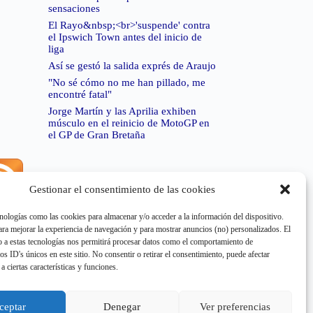
sensaciones
El Rayo&nbsp;<br>'suspende' contra
el Ipswich Town antes del inicio de
liga
Así se gestó la salida exprés de Araujo
"No sé cómo no me han pillado, me
encontré fatal"
Jorge Martín y las Aprilia exhiben
músculo en el reinicio de MotoGP en
el GP de Gran Bretaña
Gestionar el consentimiento de las cookies
rror de RSS:
Retrieved unsupported status code
404"
nologías como las cookies para almacenar y/o acceder a la información del dispositivo.
a mejorar la experiencia de navegación y para mostrar anuncios (no) personalizados. El
 a estas tecnologías nos permitirá procesar datos como el comportamiento de
os ID's únicos en este sitio. No consentir o retirar el consentimiento, puede afectar
a ciertas características y funciones.
rror de RSS:
Retrieved unsupported status code
404"
ceptar
Denegar
Ver preferencias