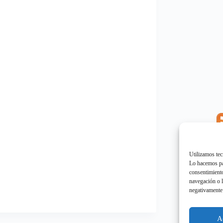
E
"
Utilizamos tec
Lo hacemos par
consentimiento
navegación o l
negativamente 
E
"
A