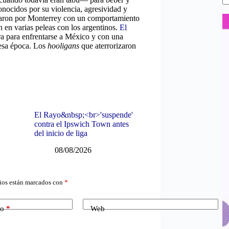
onocidos por su violencia, agresividad y
saron por Monterrey con un comportamiento
n en varias peleas con los argentinos.
El
ra para enfrentarse a México y con una
 esa época. Los
hooligans
que aterrorizaron
El Rayo&nbsp;<br>'suspende'
contra el Ipswich Town antes
del inicio de liga
08/08/2026
ios están marcados con
*
co
*
Web