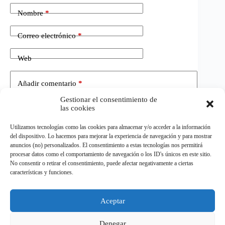
Nombre
*
Correo electrónico
*
Web
Añadir comentario
*
Gestionar el consentimiento de
las cookies
Utilizamos tecnologías como las cookies para almacenar y/o acceder a la información
del dispositivo. Lo hacemos para mejorar la experiencia de navegación y para mostrar
anuncios (no) personalizados. El consentimiento a estas tecnologías nos permitirá
procesar datos como el comportamiento de navegación o los ID's únicos en este sitio.
No consentir o retirar el consentimiento, puede afectar negativamente a ciertas
Publicar el comentario
características y funciones.
Aceptar
©
ELDEPORTE.
Todos los derechos reservados.
Denegar