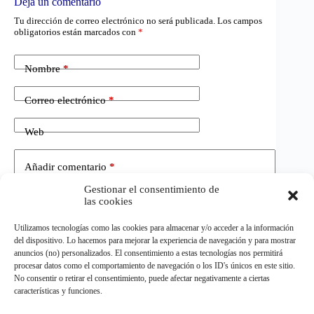
Deja un comentario
Tu dirección de correo electrónico no será publicada.
Los campos
obligatorios están marcados con
*
Nombre
*
Correo electrónico
*
Web
Añadir comentario
*
Gestionar el consentimiento de
las cookies
Utilizamos tecnologías como las cookies para almacenar y/o acceder a la información
del dispositivo. Lo hacemos para mejorar la experiencia de navegación y para mostrar
anuncios (no) personalizados. El consentimiento a estas tecnologías nos permitirá
procesar datos como el comportamiento de navegación o los ID's únicos en este sitio.
No consentir o retirar el consentimiento, puede afectar negativamente a ciertas
Publicar el comentario
características y funciones.