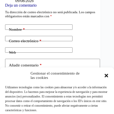
09/08/2026
Deja un comentario
Tu dirección de correo electrónico no será publicada.
Los campos
obligatorios están marcados con
*
Nombre
*
Correo electrónico
*
Web
Añadir comentario
*
Gestionar el consentimiento de
las cookies
Utilizamos tecnologías como las cookies para almacenar y/o acceder a la información
del dispositivo. Lo hacemos para mejorar la experiencia de navegación y para mostrar
anuncios (no) personalizados. El consentimiento a estas tecnologías nos permitirá
procesar datos como el comportamiento de navegación o los ID's únicos en este sitio.
No consentir o retirar el consentimiento, puede afectar negativamente a ciertas
Publicar el comentario
características y funciones.