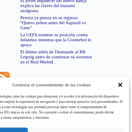
El joven arquitecto del nuevo Barça
explica las claves del tsunami
azulgrana
Pereira ya piensa en su regreso:
"Quiero pelear antes del Aspinall vs
Gane"
La UEFA sostiene su posición contra
Infantino mientras que la Conmebol lo
apoya
El último adiós de Diomande al RB
Leipzig antes de comenzar su aventura
en el Real Madrid
Gestionar el consentimiento de las cookies
rror de RSS:
Retrieved unsupported status code
404"
nologías como las cookies para almacenar y/o acceder a la información del dispositivo.
a mejorar la experiencia de navegación y para mostrar anuncios (no) personalizados. El
 a estas tecnologías nos permitirá procesar datos como el comportamiento de
os ID's únicos en este sitio. No consentir o retirar el consentimiento, puede afectar
a ciertas características y funciones.
rror de RSS:
Retrieved unsupported status code
404"