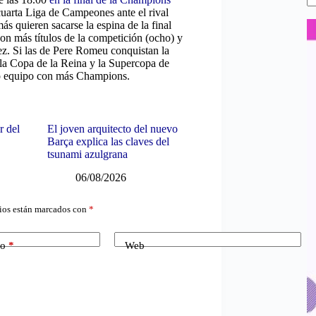
uarta Liga de Campeones ante el rival
s quieren sacarse la espina de la final
con más títulos de la competición (ocho) y
ez. Si las de Pere Romeu conquistan la
 la Copa de la Reina y la Supercopa de
do equipo con más Champions.
r del
El joven arquitecto del nuevo
Barça explica las claves del
tsunami azulgrana
06/08/2026
ios están marcados con
*
co
*
Web