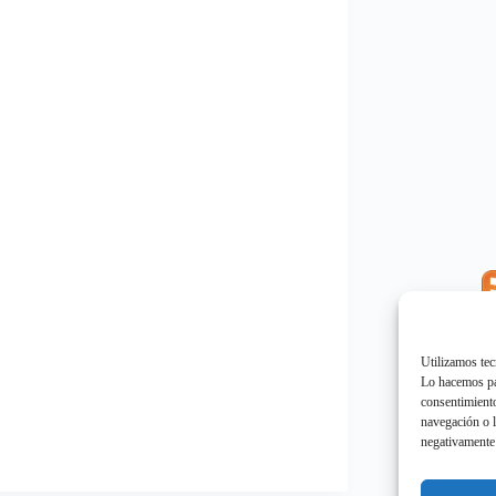
E
"
Utilizamos tec
Lo hacemos par
consentimiento
navegación o l
negativamente 
E
"