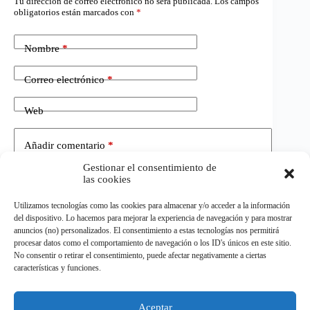
Tu dirección de correo electrónico no será publicada.
Los campos
obligatorios están marcados con
*
Nombre
*
Correo electrónico
*
Web
Añadir comentario
*
Gestionar el consentimiento de
las cookies
Utilizamos tecnologías como las cookies para almacenar y/o acceder a la información
del dispositivo. Lo hacemos para mejorar la experiencia de navegación y para mostrar
anuncios (no) personalizados. El consentimiento a estas tecnologías nos permitirá
procesar datos como el comportamiento de navegación o los ID's únicos en este sitio.
No consentir o retirar el consentimiento, puede afectar negativamente a ciertas
Publicar el comentario
características y funciones.
Aceptar