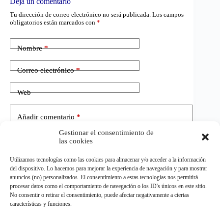
Deja un comentario
Tu dirección de correo electrónico no será publicada.
Los campos
obligatorios están marcados con
*
Nombre
*
Correo electrónico
*
Web
Añadir comentario
*
Gestionar el consentimiento de
las cookies
Utilizamos tecnologías como las cookies para almacenar y/o acceder a la información
del dispositivo. Lo hacemos para mejorar la experiencia de navegación y para mostrar
anuncios (no) personalizados. El consentimiento a estas tecnologías nos permitirá
procesar datos como el comportamiento de navegación o los ID's únicos en este sitio.
No consentir o retirar el consentimiento, puede afectar negativamente a ciertas
Publicar el comentario
características y funciones.