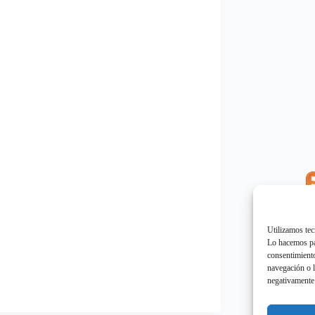
E
"
Utilizamos tec
Lo hacemos par
consentimiento
navegación o l
negativamente 
E
"