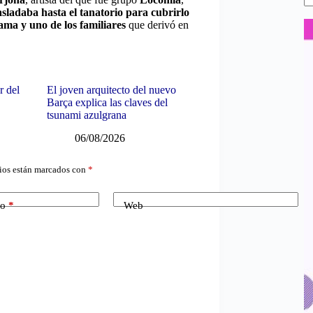
asladaba hasta el tanatorio para cubrirlo
ama y uno de los familiares
que derivó en
r del
El joven arquitecto del nuevo
Barça explica las claves del
tsunami azulgrana
06/08/2026
ios están marcados con
*
co
*
Web