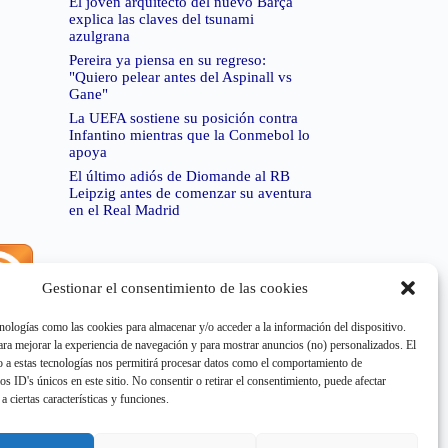
El joven arquitecto del nuevo Barça
explica las claves del tsunami
azulgrana
Pereira ya piensa en su regreso:
"Quiero pelear antes del Aspinall vs
Gane"
La UEFA sostiene su posición contra
Infantino mientras que la Conmebol lo
apoya
El último adiós de Diomande al RB
Leipzig antes de comenzar su aventura
en el Real Madrid
Gestionar el consentimiento de las cookies
rror de RSS:
Retrieved unsupported status code
404"
nologías como las cookies para almacenar y/o acceder a la información del dispositivo.
a mejorar la experiencia de navegación y para mostrar anuncios (no) personalizados. El
 a estas tecnologías nos permitirá procesar datos como el comportamiento de
os ID's únicos en este sitio. No consentir o retirar el consentimiento, puede afectar
a ciertas características y funciones.
rror de RSS:
Retrieved unsupported status code
404"