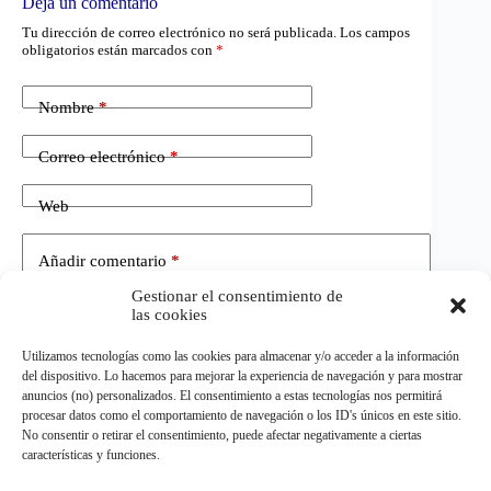
Deja un comentario
Tu dirección de correo electrónico no será publicada.
Los campos
obligatorios están marcados con
*
Nombre
*
Correo electrónico
*
Web
Añadir comentario
*
Gestionar el consentimiento de
las cookies
Utilizamos tecnologías como las cookies para almacenar y/o acceder a la información
del dispositivo. Lo hacemos para mejorar la experiencia de navegación y para mostrar
anuncios (no) personalizados. El consentimiento a estas tecnologías nos permitirá
procesar datos como el comportamiento de navegación o los ID's únicos en este sitio.
No consentir o retirar el consentimiento, puede afectar negativamente a ciertas
Publicar el comentario
características y funciones.