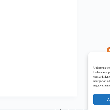
E
"
Utilizamos tec
Lo hacemos par
consentimiento
navegación o l
negativamente 
E
"
A