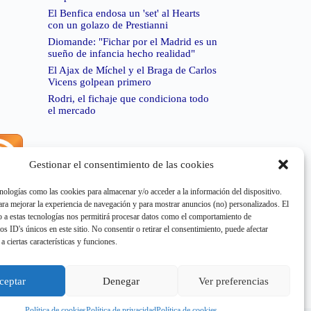
El Benfica endosa un 'set' al Hearts
con un golazo de Prestianni
Diomande: "Fichar por el Madrid es un
sueño de infancia hecho realidad"
El Ajax de Míchel y el Braga de Carlos
Vicens golpean primero
Rodri, el fichaje que condiciona todo
el mercado
Gestionar el consentimiento de las cookies
rror de RSS:
Retrieved unsupported status code
404"
nologías como las cookies para almacenar y/o acceder a la información del dispositivo.
a mejorar la experiencia de navegación y para mostrar anuncios (no) personalizados. El
 a estas tecnologías nos permitirá procesar datos como el comportamiento de
os ID's únicos en este sitio. No consentir o retirar el consentimiento, puede afectar
a ciertas características y funciones.
rror de RSS:
Retrieved unsupported status code
404"
ceptar
Denegar
Ver preferencias
Política de cookies
Política de privacidad
Política de cookies