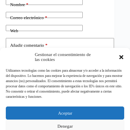
Nombre
*
Correo electrónico
*
Web
Añadir comentario
*
Gestionar el consentimiento de
las cookies
Utilizamos tecnologías como las cookies para almacenar y/o acceder a la información
del dispositivo. Lo hacemos para mejorar la experiencia de navegación y para mostrar
anuncios (no) personalizados. El consentimiento a estas tecnologías nos permitirá
procesar datos como el comportamiento de navegación o los ID's únicos en este sitio.
No consentir o retirar el consentimiento, puede afectar negativamente a ciertas
Publicar el comentario
características y funciones.
Aceptar
©
ELDEPORTE.
Todos los derechos reservados.
Denegar