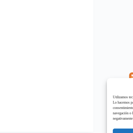
E
"
Utilizamos tec
Lo hacemos par
consentimiento
navegación o l
negativamente 
E
"