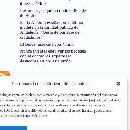
dinero…"<br>
Los mensajes que esconde el fichaje
de Rodri
Pablo Alborán estalla con la última
medida en la sanidad pública de
Andalucía: “Basta de burlarse de
ciudadanos”
El Barça hace caja con Virgili
Nunca intentes esquivar los badenes
con el coche: los expertos lo
desaconsejan por esta razón
Gestionar el consentimiento de las cookies
rror de RSS:
Retrieved unsupported status code
404"
nologías como las cookies para almacenar y/o acceder a la información del dispositivo.
a mejorar la experiencia de navegación y para mostrar anuncios (no) personalizados. El
 a estas tecnologías nos permitirá procesar datos como el comportamiento de
os ID's únicos en este sitio. No consentir o retirar el consentimiento, puede afectar
a ciertas características y funciones.
rror de RSS:
Retrieved unsupported status code
404"