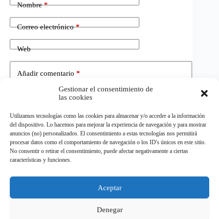
Nombre
*
Correo electrónico
*
Web
Añadir comentario
*
Gestionar el consentimiento de
las cookies
Utilizamos tecnologías como las cookies para almacenar y/o acceder a la información
del dispositivo. Lo hacemos para mejorar la experiencia de navegación y para mostrar
anuncios (no) personalizados. El consentimiento a estas tecnologías nos permitirá
procesar datos como el comportamiento de navegación o los ID's únicos en este sitio.
No consentir o retirar el consentimiento, puede afectar negativamente a ciertas
Publicar el comentario
características y funciones.
Aceptar
©
ELDEPORTE.
Todos los derechos reservados.
Denegar