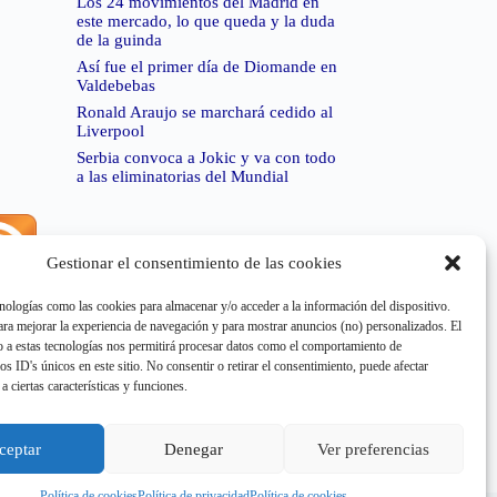
Los 24 movimientos del Madrid en
este mercado, lo que queda y la duda
de la guinda
Así fue el primer día de Diomande en
Valdebebas
Ronald Araujo se marchará cedido al
Liverpool
Serbia convoca a Jokic y va con todo
a las eliminatorias del Mundial
Gestionar el consentimiento de las cookies
rror de RSS:
Retrieved unsupported status code
404"
nologías como las cookies para almacenar y/o acceder a la información del dispositivo.
a mejorar la experiencia de navegación y para mostrar anuncios (no) personalizados. El
 a estas tecnologías nos permitirá procesar datos como el comportamiento de
os ID's únicos en este sitio. No consentir o retirar el consentimiento, puede afectar
a ciertas características y funciones.
rror de RSS:
Retrieved unsupported status code
404"
ceptar
Denegar
Ver preferencias
Política de cookies
Política de privacidad
Política de cookies