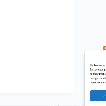
E
"
Utilizamos tec
Lo hacemos par
consentimiento
navegación o l
negativamente 
E
"
A