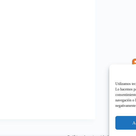
E
"
Utilizamos tec
Lo hacemos par
consentimiento
navegación o l
negativamente 
E
"
A