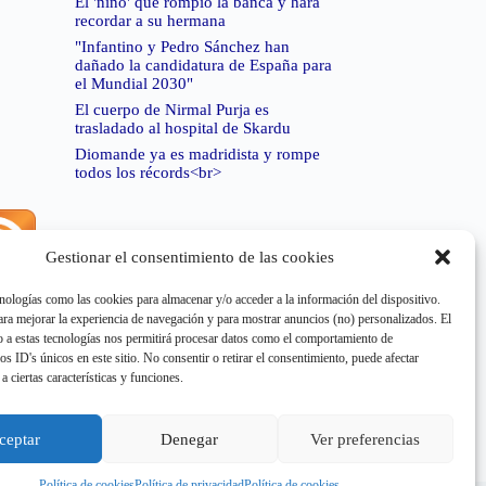
El 'niño' que rompió la banca y hará
recordar a su hermana
"Infantino y Pedro Sánchez han
dañado la candidatura de España para
el Mundial 2030"
El cuerpo de Nirmal Purja es
trasladado al hospital de Skardu
Diomande ya es madridista y rompe
todos los récords<br>
Gestionar el consentimiento de las cookies
rror de RSS:
Retrieved unsupported status code
404"
nologías como las cookies para almacenar y/o acceder a la información del dispositivo.
a mejorar la experiencia de navegación y para mostrar anuncios (no) personalizados. El
 a estas tecnologías nos permitirá procesar datos como el comportamiento de
os ID's únicos en este sitio. No consentir o retirar el consentimiento, puede afectar
a ciertas características y funciones.
rror de RSS:
Retrieved unsupported status code
404"
ceptar
Denegar
Ver preferencias
Política de cookies
Política de privacidad
Política de cookies