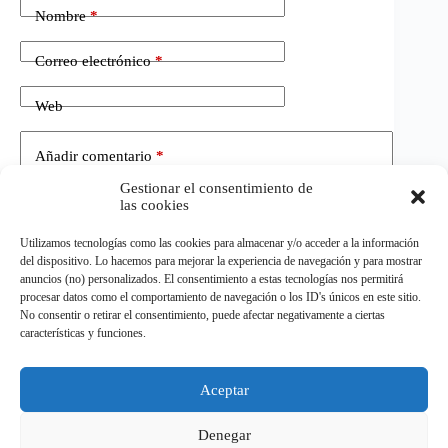
Nombre
*
Correo electrónico
*
Web
Añadir comentario
*
Gestionar el consentimiento de
las cookies
Utilizamos tecnologías como las cookies para almacenar y/o acceder a la información
del dispositivo. Lo hacemos para mejorar la experiencia de navegación y para mostrar
anuncios (no) personalizados. El consentimiento a estas tecnologías nos permitirá
procesar datos como el comportamiento de navegación o los ID's únicos en este sitio.
No consentir o retirar el consentimiento, puede afectar negativamente a ciertas
Publicar el comentario
características y funciones.
Aceptar
©
ELDEPORTE.
Todos los derechos reservados.
Denegar