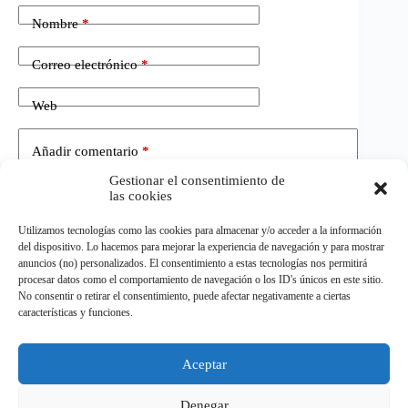
Nombre
*
Correo electrónico
*
Web
Añadir comentario
*
Gestionar el consentimiento de
las cookies
Utilizamos tecnologías como las cookies para almacenar y/o acceder a la información
del dispositivo. Lo hacemos para mejorar la experiencia de navegación y para mostrar
anuncios (no) personalizados. El consentimiento a estas tecnologías nos permitirá
procesar datos como el comportamiento de navegación o los ID's únicos en este sitio.
No consentir o retirar el consentimiento, puede afectar negativamente a ciertas
Publicar el comentario
características y funciones.
Aceptar
©
ELDEPORTE.
Todos los derechos reservados.
Denegar