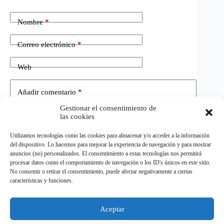
Nombre
*
Correo electrónico
*
Web
Añadir comentario
*
Gestionar el consentimiento de
las cookies
Utilizamos tecnologías como las cookies para almacenar y/o acceder a la información
del dispositivo. Lo hacemos para mejorar la experiencia de navegación y para mostrar
anuncios (no) personalizados. El consentimiento a estas tecnologías nos permitirá
procesar datos como el comportamiento de navegación o los ID's únicos en este sitio.
No consentir o retirar el consentimiento, puede afectar negativamente a ciertas
Publicar el comentario
características y funciones.
Aceptar