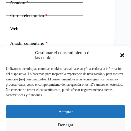
Nombre
*
Correo electrónico
*
Web
Añadir comentario
*
Gestionar el consentimiento de
las cookies
Utilizamos tecnologías como las cookies para almacenar y/o acceder a la información
del dispositivo. Lo hacemos para mejorar la experiencia de navegación y para mostrar
anuncios (no) personalizados. El consentimiento a estas tecnologías nos permitirá
procesar datos como el comportamiento de navegación o los ID's únicos en este sitio.
No consentir o retirar el consentimiento, puede afectar negativamente a ciertas
Publicar el comentario
características y funciones.
Aceptar
©
ELDEPORTE.
Todos los derechos reservados.
Denegar