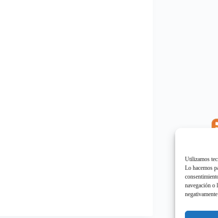
E
"
Utilizamos tec
Lo hacemos par
consentimiento
navegación o l
negativamente 
E
"