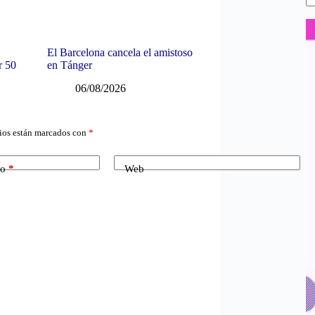
El Barcelona cancela el amistoso
r 50
en Tánger
06/08/2026
ios están marcados con
*
co
*
Web