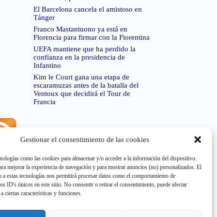
El Barcelona cancela el amistoso en
Tánger
Franco Mastantuono ya está en
Florencia para firmar con la Fiorentina
UEFA mantiene que ha perdido la
confianza en la presidencia de
Infantino
Kim le Court gana una etapa de
escaramuzas antes de la batalla del
Ventoux que decidirá el Tour de
Francia
Gestionar el consentimiento de las cookies
rror de RSS:
Retrieved unsupported status code
404"
nologías como las cookies para almacenar y/o acceder a la información del dispositivo.
a mejorar la experiencia de navegación y para mostrar anuncios (no) personalizados. El
 a estas tecnologías nos permitirá procesar datos como el comportamiento de
os ID's únicos en este sitio. No consentir o retirar el consentimiento, puede afectar
a ciertas características y funciones.
rror de RSS:
Retrieved unsupported status code
404"