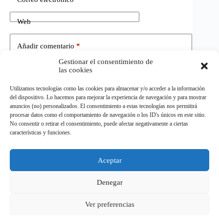
Web
Añadir comentario
*
Gestionar el consentimiento de
las cookies
Utilizamos tecnologías como las cookies para almacenar y/o acceder a la información
del dispositivo. Lo hacemos para mejorar la experiencia de navegación y para mostrar
anuncios (no) personalizados. El consentimiento a estas tecnologías nos permitirá
procesar datos como el comportamiento de navegación o los ID's únicos en este sitio.
No consentir o retirar el consentimiento, puede afectar negativamente a ciertas
Publicar el comentario
características y funciones.
Aceptar
©
ELDEPORTE.
Todos los derechos reservados.
Denegar
Ver preferencias
Política de privacidad
Política de cookies