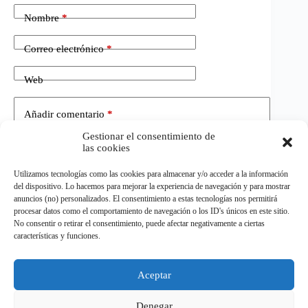
Nombre
*
Correo electrónico
*
Web
Añadir comentario
*
Gestionar el consentimiento de
las cookies
Utilizamos tecnologías como las cookies para almacenar y/o acceder a la información
del dispositivo. Lo hacemos para mejorar la experiencia de navegación y para mostrar
anuncios (no) personalizados. El consentimiento a estas tecnologías nos permitirá
procesar datos como el comportamiento de navegación o los ID's únicos en este sitio.
No consentir o retirar el consentimiento, puede afectar negativamente a ciertas
Publicar el comentario
características y funciones.
Aceptar
©
ELDEPORTE.
Todos los derechos reservados.
Denegar