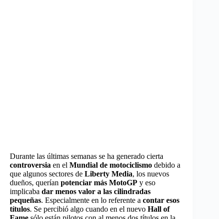
Durante las últimas semanas se ha generado cierta
controversia
en el
Mundial de motociclismo
debido a
que algunos sectores de
Liberty Media
, los nuevos
dueños, querían
potenciar más MotoGP
y eso
implicaba
dar menos valor a las cilindradas
pequeñas
. Especialmente en lo referente a
contar esos
títulos
. Se percibió algo cuando en el nuevo
Hall of
Fame
sólo están pilotos con al menos dos títulos en la